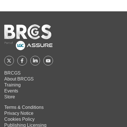
Home
Follow
Follow
Follow
Follow
BRCGS
BRCGS
BRCGS
BRCGS
BRCGS
About BRCGS
on
on
on
on
Training
Twitter
Facebook
YouTube
LinkedIn
Events
Store
Terms & Conditions
Privacy Notice
Cookies Policy
Publishing Licensing